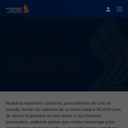
Singapore Airlines Home
Togg
Comidas
Panel Culinario Internacional
Expertos culinarios
Disfrute de sabores intensos de todo
el mundo, elaborados por chefs que
llevan la esencia de sus cocinas a su
mesa.
Nuestros expertos culinarios, procedentes de todo el
mundo, llevan los sabores de su tierra natal a 30.000 pies
de altura. Inspirados en sus raíces y sus historias
personales, elaboran platos que rinden homenaje a los