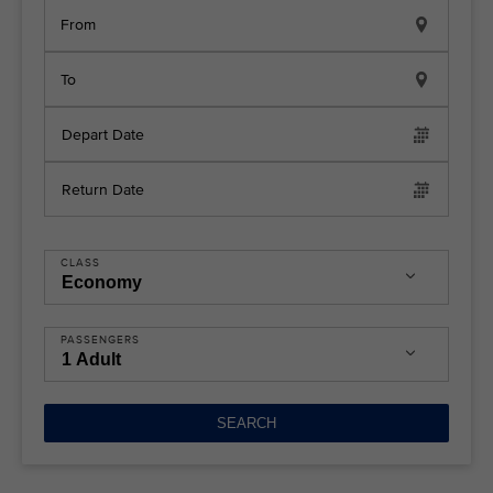
From
To
Depart Date
Return Date
CLASS
PASSENGERS
SEARCH