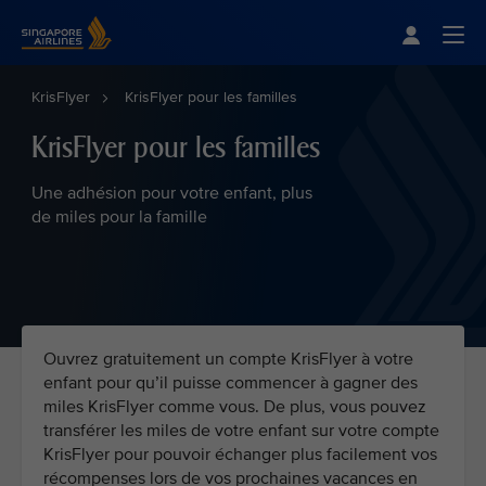
Singapore Airlines Home
Togg
KrisFlyer
KrisFlyer pour les familles
KrisFlyer pour les familles
Une adhésion pour votre enfant, plus
de miles pour la famille
Ouvrez gratuitement un compte KrisFlyer à votre
enfant pour qu’il puisse commencer à gagner des
miles KrisFlyer comme vous. De plus, vous pouvez
transférer les miles de votre enfant sur votre compte
KrisFlyer pour pouvoir échanger plus facilement vos
récompenses lors de vos prochaines vacances en