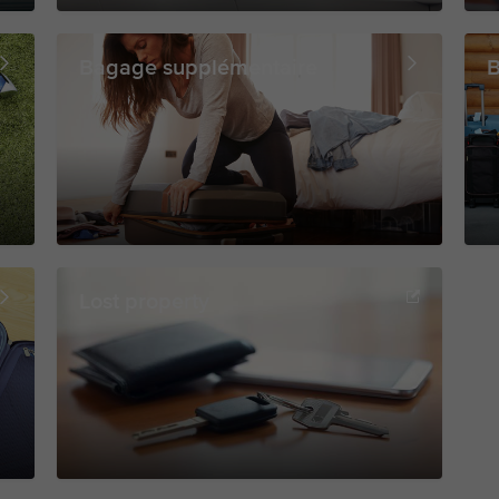
Bagage supplémentaire
B
Lost property