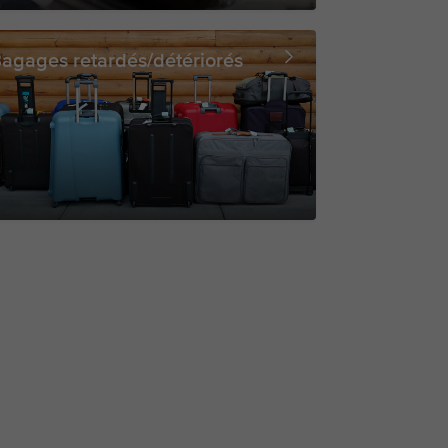
agages retardés/détériorés