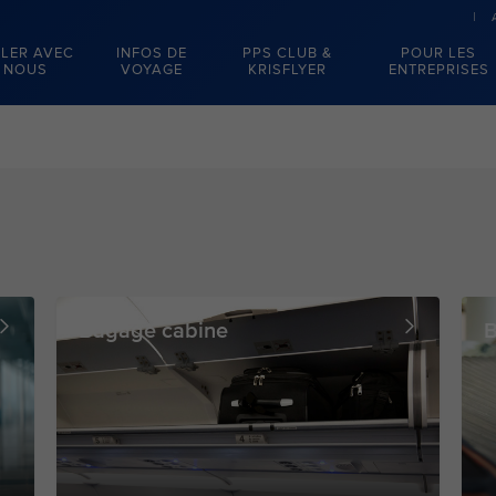
LER AVEC
INFOS DE
PPS CLUB &
POUR LES
NOUS
VOYAGE
KRISFLYER
ENTREPRISES
Bagage cabine
B