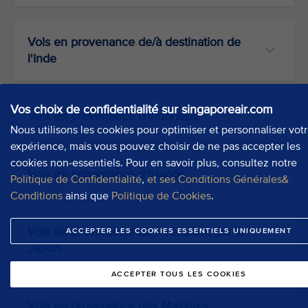
Vols en provenance de/à destination de
l'Inde
Vos choix de confidentialité sur singaporeair.com
Vols en provenance d’Indonésie
Nous utilisons les cookies pour optimiser et personnaliser vot
expérience, mais vous pouvez choisir de ne pas accepter les
cookies non-essentiels. Pour en savoir plus, consultez notre
Vols en provenance d’Islande
Politique de Confidentialité
,
et ses Conditions Générales&
Conditions
ainsi que
Politique de Cookies
.
Vols en provenance du / transitant par le
ACCEPTER LES COOKIES ESSENTIELS UNIQUEMENT
Japon
ACCEPTER TOUS LES COOKIES
Vols en provenance des Maldives