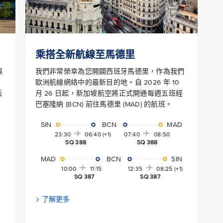
乘搭全新航線至馬德里
與
我們非常榮幸為您開闢西班牙馬德里，作為我們
歐洲航線網絡中的最新目的地。自 2026 年 10
活
月 26 日起，新加坡航空將正式開通每週五班經
巴塞隆納 (BCN) 前往馬德里 (MAD) 的航班。
SIN
BCN
MAD
23:30
06:40 (+1) 07:40
08:50
SQ 388 SQ 388
MAD
BCN
SIN
10:00
11
:15 12:35
08:25 (+1)
SQ 387 SQ 387
了解更多