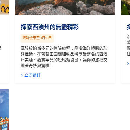
探索西澳州的無盡精彩
限時優惠至8月10日
恩
沉醉於珀斯多元的冒險旅程；品嚐海洋饋贈的珍
，
饈佳餚、在葡萄田園間細味品嚐享譽盛名的西澳
州美酒、觀賞罕見的短尾矮袋鼠，讓你的旅程交
織著奇妙與驚嘆。
立即預訂