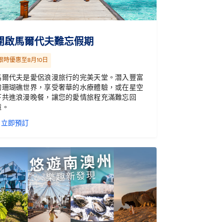
開啟馬爾代夫難忘假期
限時優惠至8月10日
馬爾代夫是愛侶浪漫旅行的完美天堂。潛入豐富
的珊瑚礁世界，享受奢華的水療體驗，或在星空
下共進浪漫晚餐，讓您的愛情旅程充滿難忘回
憶。
立即預訂