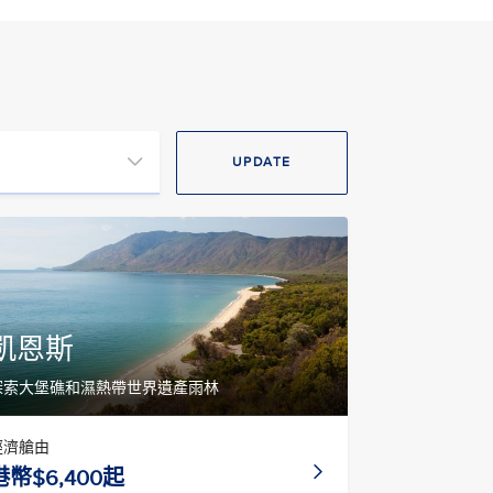
UPDATE
凱恩斯
探索大堡礁和濕熱帶世界遺產雨林
經濟艙由
港幣$6,400起