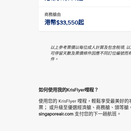
商務艙由
港幣$33,550起
以上參考票價以每位成人計算及包含稅項, 
可停留天數及票價條件因應不同訂位編號而
件。
如何使用我的KrisFlyer哩程？
使用您的 KrisFlyer 哩程，輕鬆享受最美好
票； 或升級至優選經濟艙、商務艙、頭等艙
singaporeair.com
支付您的下一趟航班。