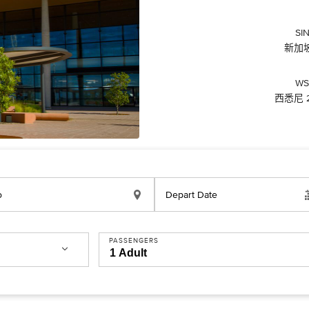
SI
新加坡 
WS
西悉尼 2
o
Depart Date
PASSENGERS