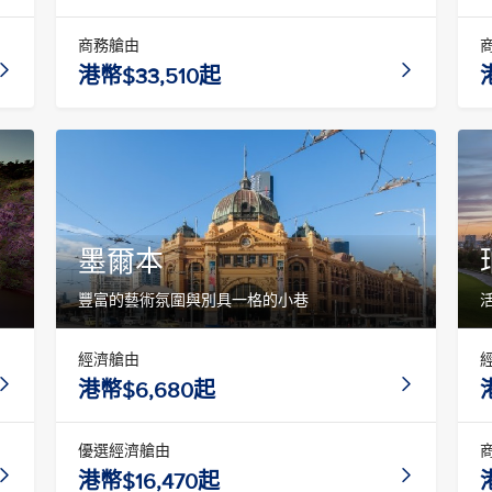
商務艙由
港幣$33,510起
墨爾本
豐富的藝術氛圍與別具一格的小巷
經濟艙由
港幣$6,680起
優選經濟艙由
港幣$16,470起