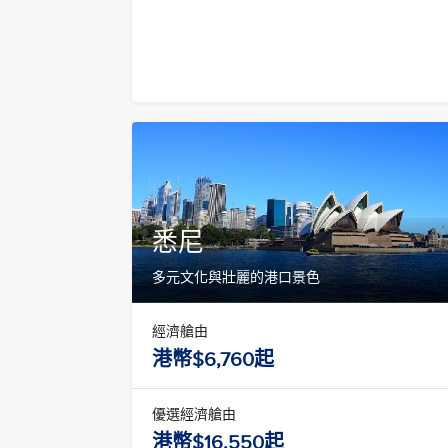
悉尼
多元文化與壯麗的港口景色
經濟艙由
港幣$6,760起
優選經濟艙由
港幣$16,550起