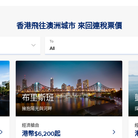
香港飛往澳洲城市 來回連稅票價
To
布里斯班
擁抱陽光與河畔
經濟艙由
港幣$6,200起