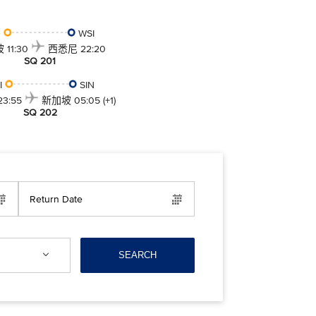
N
WSI
11:30
西悉尼
22:20
SQ 201
I
SIN
3:55
新加坡
05:05 (+1)
SQ 202
Return Date
SEARCH