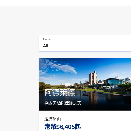
From
阿德萊德
探索美酒與佳節之美
經濟艙由
港幣$6,405起