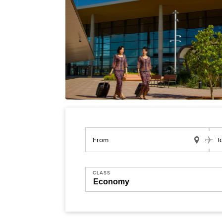
From
T
CLASS