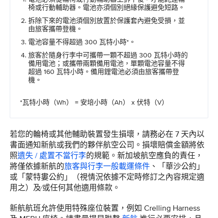
椅或行動輔助器。電池亦須個別絕緣保護避免短路。
拆除下來的電池須個別放置於保護套內避免受損，並
由旅客攜帶登機。
電池容量不得超過 300 瓦特小時*。
旅客於隨身行李中可攜帶一顆不超過 300 瓦特小時的
備用電池；或攜帶兩顆備用電池，單顆電池容量不得
超過 160 瓦特小時。備用鋰電池必須由旅客攜帶登
機。
*瓦特小時（Wh） = 安培小時（Ah） x 伏特（V）
若您的輪椅或其他輔助裝置發生損壞，請務必在 7 天內以
書面通知新航或我們的夥伴航空公司。損壞賠償金額將依
照
遺失 / 處置不當行李
的規範。新加坡航空應負的責任，
將僅依據新航的
旅客與行李一般載運條件
、「華沙公約」
或「蒙特婁公約」（視情況依據不定時修訂之內容規定適
用之）及∕或任何其他適用條款。
新航航班允許使用特殊座位裝置，例如 Crelling Harness