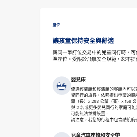
座位
讓孩童保持安全與舒適
與同一筆訂位交易中的兒童同行時，可
準座位。受限於飛航安全規範，恕不提
嬰兒床
優選經濟艙和經濟艙的客艙內可以
兒同行的旅客，依照提出申請的順序
釐（長）x 298 公釐（寬）x 158
與 2 名或更多嬰兒同行的家庭可
可能無法並排設置。
請注意，若您的行程中包含酷航航
兒童汽車座椅和安全帶