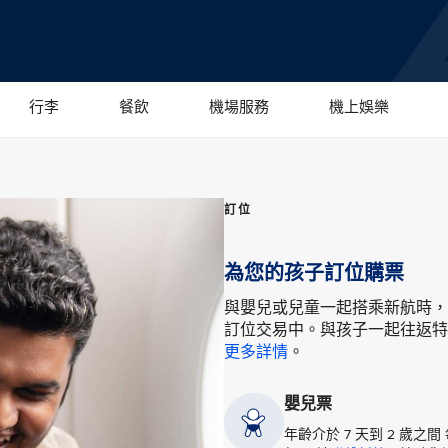
行李
餐飲
機場服務
機上娛樂
訂位
為您的孩子訂位購票
與嬰兒或兒童一起搭乘新航時，
訂位交易中。與孩子一起往返特
更多詳情
。
嬰兒票
年齡介於 7 天到 2 歲之