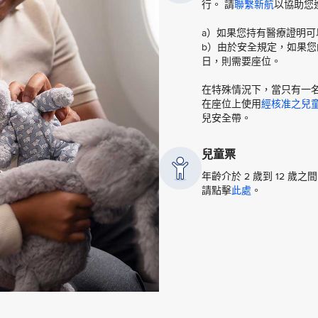
行。 請
聯繫新航
以協助您
a）如果您持有醫療證明可以
b）由於安全規定，如果
日，則需要座位。
在特殊情況下，當只有一
在座位上使用
經核准之兒
兒安全帶。
兒童票
年齡介於 2 歲到 12 
請點擊
此處
。