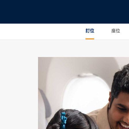
訂位
座位