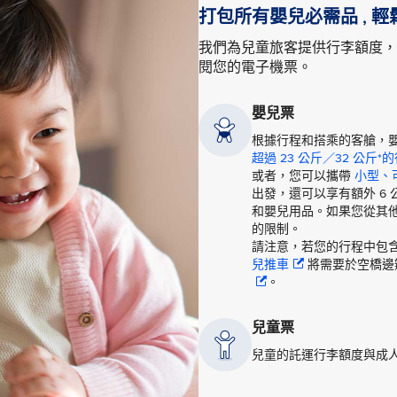
打包所有嬰兒必需品 , 輕
我們為兒童旅客提供行李額度，
閱您的電子機票。
嬰兒票
根據行程和搭乘的客艙，
超過 23 公斤／32 公斤*
或者，您可以攜帶
小型、
出發，還可以享有額外 6
和嬰兒用品。如果您從其
的限制。
請注意，若您的行程中包
兒推車
將需要於空橋邊
。
兒童票
兒童的託運行李額度與成