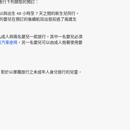
進行下列類型的預訂：
與出生 48 小時至 7 天之間的新生兒同行。
您的嬰兒在預訂的後續航班出發前過了兩歲生
名成人與兩名嬰兒一起旅行。其中一名嬰兒必須
童汽車座椅
，另一名嬰兒可以由成人抱著使用嬰
歲之間 對於以單獨旅行之未成年人身分旅行的兒童，