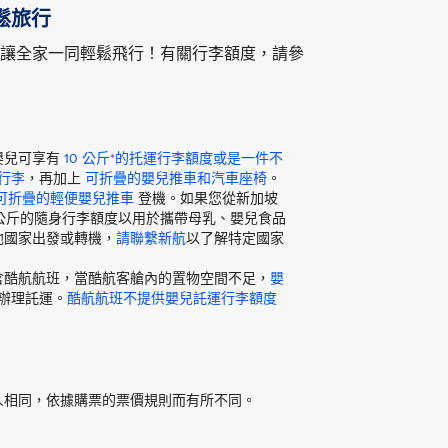
鬆旅行
讓全家一同輕鬆飛行！有關行李額度，請參
嬰兒可享有
10 公斤*的托運行李額度或是一件不
的行李
，再加上
可折疊的嬰兒推車和汽車座椅
。
可折疊的輕便嬰兒推車
登機。如果您從新加坡
 公斤的隨身行李額度以用於攜帶母乳、嬰兒食品
他國家出發或轉機，
請聯繫新航
以了解特定國家
含酷航航班，當酷航客艙內的置物空間不足，
嬰
辦理託運。
酷航航班不提供嬰兒託運行李額度
人相同，依據購票的票價規則而有所不同。