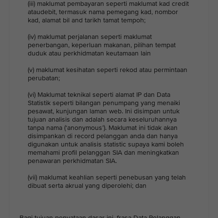
(iii) maklumat pembayaran seperti maklumat kad credit
ataudebit, termasuk nama pemegang kad, nombor
kad, alamat bil and tarikh tamat tempoh;
(iv) maklumat perjalanan seperti maklumat
penerbangan, keperluan makanan, pilihan tempat
duduk atau perkhidmatan keutamaan lain
(v) maklumat kesihatan seperti rekod atau permintaan
perubatan;
(vi) Maklumat teknikal seperti alamat IP dan Data
Statistik seperti bilangan penumpang yang menaiki
pesawat, kunjungan laman web. Ini disimpan untuk
tujuan analisis dan adalah secara keseluruhannya
tanpa nama (‘anonymous’). Maklumat ini tidak akan
disimpankan di record pelanggan anda dan hanya
digunakan untuk analisis statistic supaya kami boleh
memahami profil pelanggan SIA dan meningkatkan
penawaran perkhidmatan SIA.
(vii) maklumat keahlian seperti penebusan yang telah
dibuat serta akrual yang diperolehi; dan
Bagi tujuan penyataan dasar ini, frasa Data Pelanggan