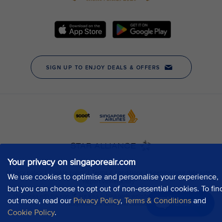
Your privacy on singaporeair.com
We use cookies to optimise and personalise your experience,
but you can choose to opt out of non-essential cookies. To fin
out more, read our
Privacy Policy
,
Terms & Conditions
and
Chat now
Cookie Policy
.