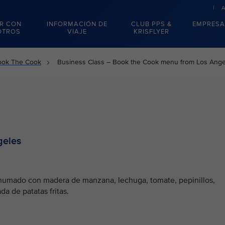
R CON
INFORMACIÓN DE
CLUB PPS &
EMPRESA
OTROS
VIAJE
KRISFLYER
ook The Cook
Business Class – Book the Cook menu from Los Ange
geles
umado con madera de manzana, lechuga, tomate, pepinillos,
a de patatas fritas.