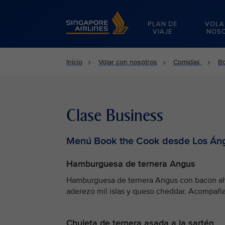
Singapore Airlines Home
PLAN DE
VOLA
VIAJE
NOS
Inicio
Volar con nosotros
Comidas
B
Clase Business
Menú Book the Cook desde Los Án
Hamburguesa de ternera Angus
Hamburguesa de ternera Angus con bacon ah
aderezo mil islas y queso cheddar. Acompañad
Chuleta de ternera asada a la sartén