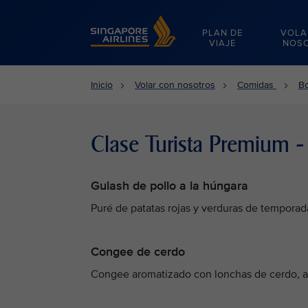
Singapore Airlines Home
PLAN DE
VOLA
VIAJE
NOS
Inicio
Volar con nosotros
Comidas
B
Clase Turista Premium 
Gulash de pollo a la húngara
Puré de patatas rojas y verduras de temporad
Congee de cerdo
Congee aromatizado con lonchas de cerdo, al