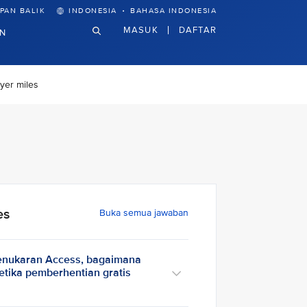
·
PAN BALIK
INDONESIA
BAHASA INDONESIA
MASUK
DAFTAR
N
yer miles
es
Buka semua jawaban
enukaran Access, bagaimana
etika pemberhentian gratis