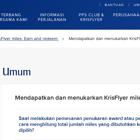
BANTUAN
UM
TERBANG
INFORMASI
PPS CLUB &
PERUSAHAA
RSAMA KAMI
PERJALANAN
KRISFLYER
sFlyer miles: Earn and redeem
Mendapatkan dan menukarkan KrisFl
an Umum
Mendapatkan dan menukarkan KrisFlyer mil
Saat melakukan pemesanan penukaran award atau p
cara menghitung total jumlah miles yang dibutuhkan k
dipilih?