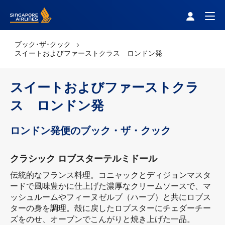
Singapore Airlines Home
Togg
ブック･ザ･クック
スイートおよびファーストクラス ロンドン発
スイートおよびファーストクラ
ス ロンドン発
ロンドン発便のブック・ザ・クック
クラシック ロブスターテルミドール
伝統的なフランス料理。コニャックとディジョンマスタ
ードで風味豊かに仕上げた濃厚なクリームソースで、マ
ッシュルームやフィーヌゼルブ（ハーブ）と共にロブス
ターの身を調理。殻に戻したロブスターにチェダーチー
ズをのせ、オーブンでこんがりと焼き上げた一品。