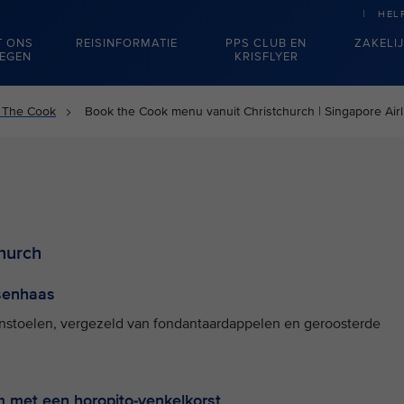
HEL
T ONS
REISINFORMATIE
PPS CLUB EN
ZAKELI
IEGEN
KRISFLYER
 The Cook
Book the Cook menu vanuit Christchurch | Singapore Airl
hurch
senhaas
nstoelen, vergezeld van fondantaardappelen en geroosterde
m met een horopito-venkelkorst