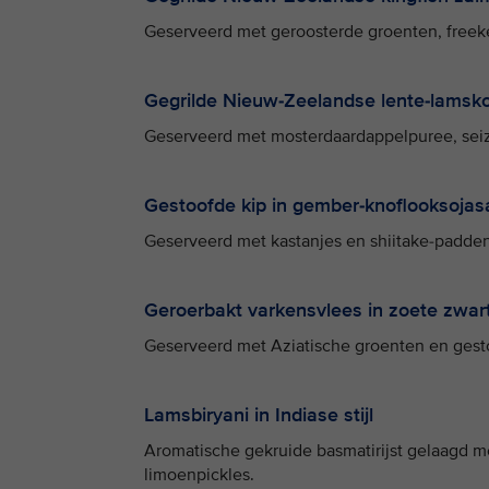
Geserveerd met geroosterde groenten, freeke
Gegrilde Nieuw-Zeelandse lente-lamsko
Geserveerd met mosterdaardappelpuree, seiz
Gestoofde kip in gember-knoflooksojas
Geserveerd met kastanjes en shiitake-paddens
Geroerbakt varkensvlees in zoete zwar
Geserveerd met Aziatische groenten en gesto
Lamsbiryani in Indiase stijl
Aromatische gekruide basmatirijst gelaagd 
limoenpickles.