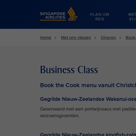
Singapore Airlines Home
PLAN UW
ME
REIS
VL
Home
Met ons vliegen
Dineren
Book
Business Class
Book the Cook menu vanuit Christc
Gegrilde Nieuw-Zeelandse Wakanui-os
Geserveerd met een portwijnsaus met padde
seizoensgroenten.
Gegrilde Nieuw-Zeelandse kingfish-zal