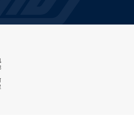
机
他
可
足