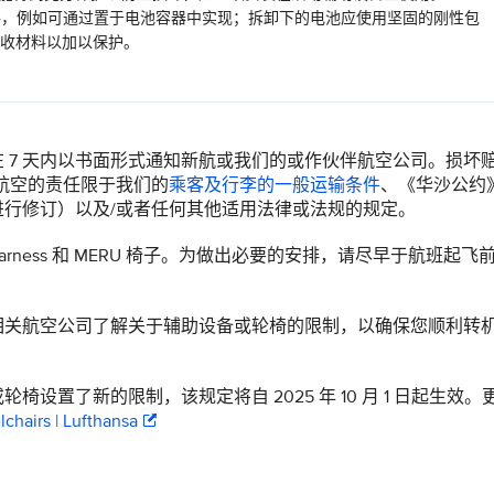
短路，例如可通过置于电池容器中实现；拆卸下的电池应使用坚固的刚性包
收材料以加以保护。
 7 天内以书面形式通知新航或我们的或作伙伴航空公司。损坏
航空的责任限于我们的
乘客及行李的一般运输条件
、《华沙公约
行修订）以及/或者任何其他适用法律或法规的规定。
Harness 和 MERU 椅子。为做出必要的安排，请尽早于航班起飞
相关航空公司了解关于辅助设备或轮椅的限制，以确保您顺利转
置了新的限制，该规定将自 2025 年 10 月 1 日起生效。
chairs | Lufthansa