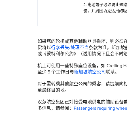
2. 电池端子必须防止
装，并周围填充适用的吸
如果您的轮椅或其他辅助器具损坏，则必须在
偿将以
行李丢失/处理不当
条款为准。新加坡
或《蒙特利尔公约》（适用情况下且会不时进
机上可使用一些特殊座位设备，如 Crelling 
至少 5 个工作日与
新加坡航空公司
联系。
对于需转乘其他航空公司的乘客，请提前向
至最终目的地。
汉莎航空集团已对接受电池供电的辅助设备或轮椅设
多信息，请参阅：
Passengers requiring wheel