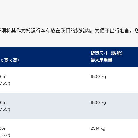
必须将其作为托运行李存放在我们的货舱内。为便于出行准备，
尺寸（散舱）
货运尺寸（散舱）
 宽 x 高）
最大承重量
70m
1500 kg
7.55”)
70m
1500 kg
7.55”)
.60m
2514 kg
3.62”)