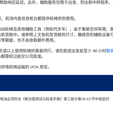
导致帮助响应延迟。此外，辅助服务仅限于出发、到达和中转程序，
转，机场内各信息柜台都提供轮椅供您使用。
电动轮椅及其他辅助工具（例如代步车），由于客舱空间有限，
飞机货舱中。请参照上文各机型货舱的尺寸，确保您的辅助设备
行李额度，也不会收取额外费用。
 名或以上使用轮椅的乘客同行，请在航班出发前至少 48 小时
联
备都需经过航空公司批准。
电轮椅运输的 IATA 规定。
电池必须符合《联合国测试与标准手册》第三部分第38.3小节中规定的