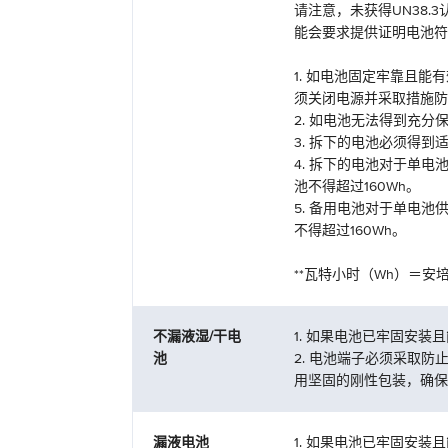
请注意，未获得UN38
能会要求提供证明电池符
1. 如电池固定牢靠且
须关闭电源并采取措施防
2. 如电池无法得到充
3. 拆下的电池必须得
4. 拆下的电池对于单
池不得超过160Wh。
5. 备用电池对于单电
不得超过160Wh。
**瓦特小时（Wh）＝安培
不漏液湿/干电
1. 如果电池已牢固安
池
2. 电池端子必须采取
用坚固的刚性包装，确保
漏液电池
1. 如果电池已牢固安