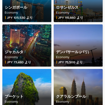
シンガポール
ロサンゼルス
Economy
Economy
Fare Price
Fare Price
JPY 105,530 より
JPY 115,660 より
ジャカルタ
デンパサール (バリ)
Economy
Economy
Fare Price
Fare Price
JPY 73,480 より
JPY 75,500 より
プーケット
クアラルンプール
Economy
Economy