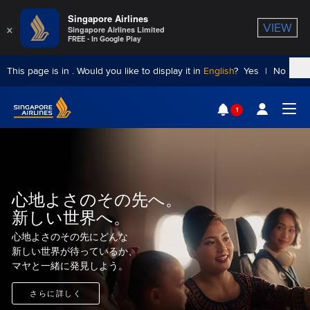
Singapore Airlines
×
VIEW
Singapore Airlines Limited
FREE - In Google Play
This page is in
. Would you like to display it in
English
?
Yes
|
No
Singapore Airlines Home
1
Togg
心地よさのその先へ。
新しい世界へ。
心地よさのその先にどんな
新しい世界が待っているか、
マヤと一緒に発見しよう。
さらに詳しく