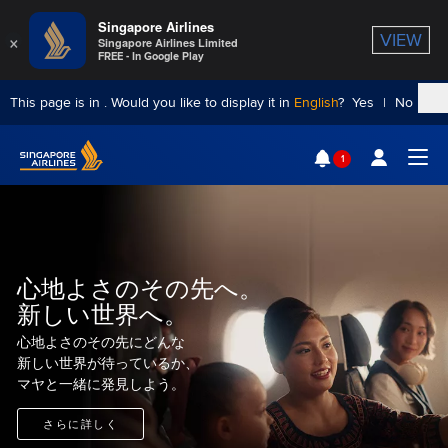
Singapore Airlines
×
VIEW
Singapore Airlines Limited
FREE - In Google Play
This page is in
. Would you like to display it in
English
?
Yes
|
No
Singapore Airlines Home
1
Togg
心地よさのその先へ。
新しい世界へ。
心地よさのその先にどんな
新しい世界が待っているか、
マヤと一緒に発見しよう。
さらに詳しく