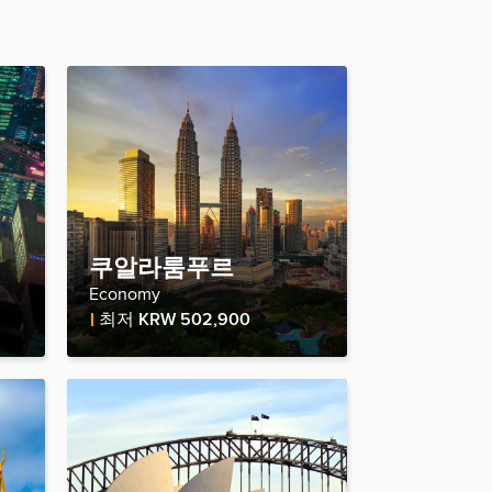
쿠알라룸푸르
Economy
Fare Price
최저
KRW 502,900