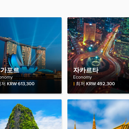
싱가포르
자카르타
onomy
Economy
re Price
Fare Price
최저
KRW 613,300
최저
KRW 492,300