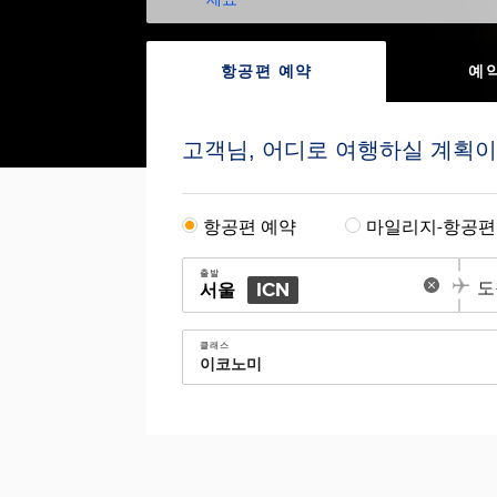
항공편 예약
예
고객님, 어디로 여행하실 계획
항공편 예약
마일리지-항공편
출발
ICN
도
서울
클래스