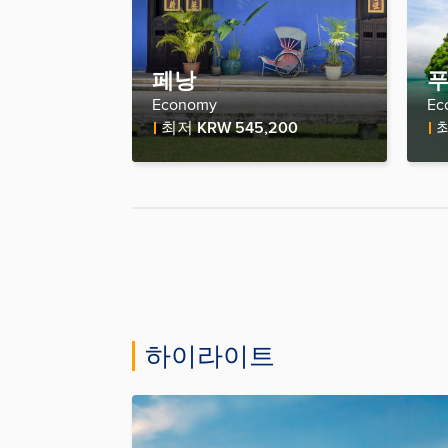
페낭
Economy
Ec
Fare Price
Fa
최저
KRW 545,200
하이라이트