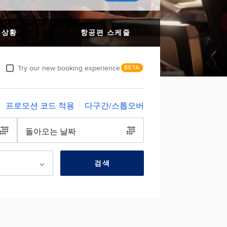
 상황
항공편 스케줄
Try our new booking experience
BETA
프로모션 코드 적용
다구간/스톱오버
돌아오는 날짜
검색