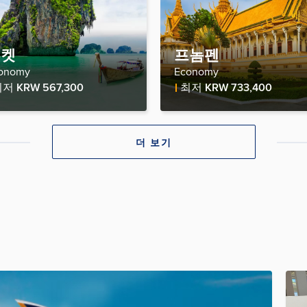
푸켓
프놈펜
onomy
Economy
re Price
Fare Price
최저
KRW 567,300
최저
KRW 733,400
더 보기