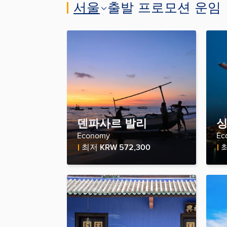
서울
출발 프로모션 운임
덴파사르 발리
Economy
Ec
Fare Price
Fa
최저
KRW 572,300