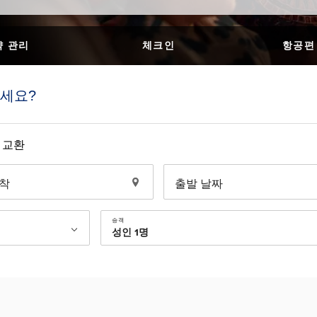
약 관리
체크인
항공편
이세요?
 교환
착
출발 날짜
승객