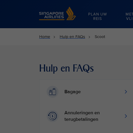
Singapore Airlines Home
PLAN UW
ME
REIS
VL
Home
Hulp en FAQs
Scoot
Hulp en FAQs
Bagage
Annuleringen en
terugbetalingen