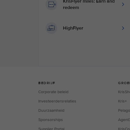
KrisFlyer miles: Earn and
redeem
HighFlyer